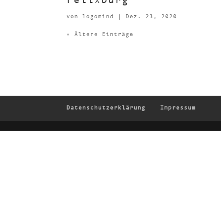
Felix­burg
von
logomind
|
Dez. 23, 2020
« Ältere Einträge
Daten­schutz­er­klä­rung
Impressum