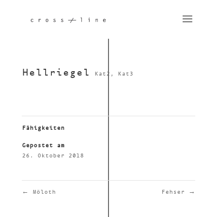
Hell­riegel
Kat2
,
Kat3
Fähigkeiten
Gepostet am
26. Oktober 2018
←
Möloth
Fehser
→